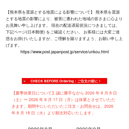
【熊本県を震源とする地震による影響について】
熊本県を震源
true
とする地震の影響により、被害に遭われた地域の皆さまに心より
お見舞い申し上げます。
現在の配送遅延状況につきましては、
下記ページ(日本郵便) をご確認ください。
お客様には大変ご迷
惑をお掛けいたしますが、ご理解を賜りますよう、お願い申し上
げます。
https://www.post.japanpost.jp/service/unkou.html
CHECK BEFORE Ordering：ご注文の前に！
【夏季休業日について】誠に勝手ながら 2026 年 8 月 8 日
（土）〜 2026 年 8 月 17 日（月）は休業とさせていただ
きます。期間中にいただいたご注文・お問合せは、2026
年 8 月 18 日（火）より順次対応いたします。