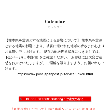
Calendar
カレンダー
【熊本県を震源とする地震による影響について】
熊本県を震源
true
とする地震の影響により、被害に遭われた地域の皆さまに心より
お見舞い申し上げます。
現在の配送遅延状況につきましては、
下記ページ(日本郵便) をご確認ください。
お客様には大変ご迷
惑をお掛けいたしますが、ご理解を賜りますよう、お願い申し上
げます。
https://www.post.japanpost.jp/service/unkou.html
CHECK BEFORE Ordering：ご注文の前に！
【夏季休業日について】誠に勝手ながら 2026 年 8 月 8 日