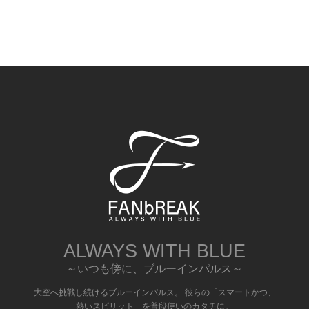
ALWAYS WITH BLUE
～いつも傍に、ブルーインパルス～
大空へ挑戦し続けるブルーインパルス。 彼らの「スマートかつ、
熱いスピリット」を普段使いのカタチに。