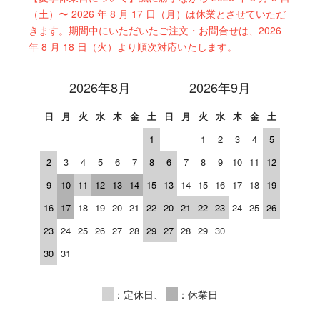
（土）〜 2026 年 8 月 17 日（月）は休業とさせていただ
きます。期間中にいただいたご注文・お問合せは、2026
年 8 月 18 日（火）より順次対応いたします。
2026年8月
2026年9月
日
月
火
水
木
金
土
日
月
火
水
木
金
土
1
1
2
3
4
5
2
3
4
5
6
7
8
6
7
8
9
10
11
12
9
10
11
12
13
14
15
13
14
15
16
17
18
19
16
17
18
19
20
21
22
20
21
22
23
24
25
26
23
24
25
26
27
28
29
27
28
29
30
30
31
00
：定休日、
00
：休業日