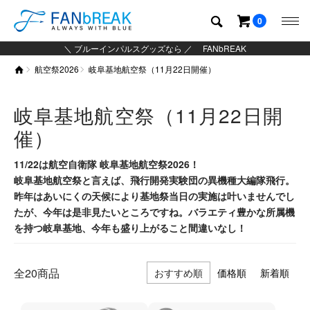
0
＼ ブルーインパルスグッズなら ／ FANbREAK
航空祭2026
岐阜基地航空祭（11月22日開催）
岐阜基地航空祭（11月22日開
催）
11/22は航空自衛隊 岐阜基地航空祭2026！
岐阜基地航空祭と言えば、飛行開発実験団の異機種大編隊飛行。
昨年はあいにくの天候により基地祭当日の実施は叶いませんでし
たが、今年は是非見たいところですね。バラエティ豊かな所属機
を持つ岐阜基地、今年も盛り上がること間違いなし！
全20商品
おすすめ順
価格順
新着順