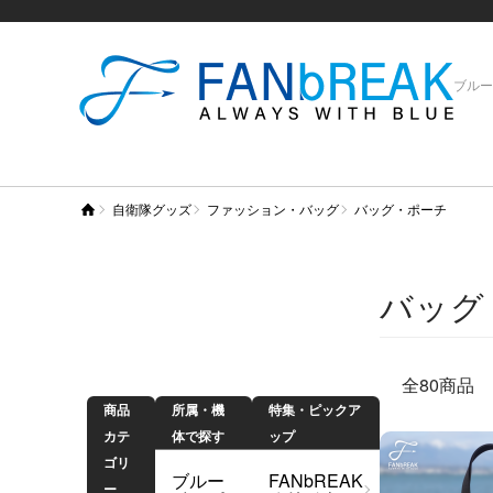
ブルー
自衛隊グッズ
ファッション・バッグ
バッグ・ポーチ
商品を探す
バッグ
全80商品
商品
所属・機
特集・ピックア
カテ
体で探す
ップ
ゴリ
ブルー
FANbREAK
ー