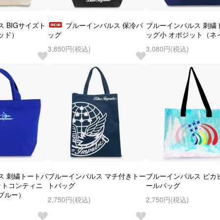
 BIGサイズト
ブルーインパルス 保冷バ
ブルーインパルス 刺繍
ッド）
ッグ
ッグ小 オポジット（ネ
3,850円(税込)
3,080円(税込)
ス 刺繍トートバ
ブルーインパルス マチ付きトー
ブルーインパルス ピカ
ットコンティニ
トバッグ
ールバッグ
ブルー）
2,750円(税込)
2,750円(税込)