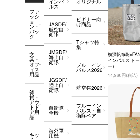
インパ
オリジナル
ルス
ファ
ッシ
ビギナー向
ョ
JASDF/
け商品
ン・
航空自
バッ
衛隊
グ
Tシャツ特
集
JMSDF/
文
横濱帆布鞄×FAN
海上自
具・
インパルス ト
衛隊
オフ
ブルーイン
ー）
ィス
パルス2026
用品
14,960円(税込)
JGSDF/
陸上自
航空祭2026
衛隊
雑
貨・
アウ
ブルーイン
トド
自衛隊
パルス・自
ア用
全般
衛隊ベア
品
海外軍
キッ
用機
チ