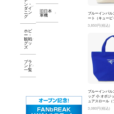
ン・
ダイ
旧日本
ニン
ブルーインパルス
軍機
グ
ート（キューピ
3,850円(税込)
ホビ
ー・
観戦
グッ
ズ
ブラ
ンド
一覧
ブルーインパル
ッグ 小 オポジ
ュアスロール（
3,080円(税込)