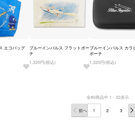
ス エコバッグ
ブルーインパルス フラットポー
ブルーインパルス カラ
チ
ポーチ
1,320円(税込)
1,320円(税込)
全
80
商品中
1 - 32
表示
前へ
1
2
3