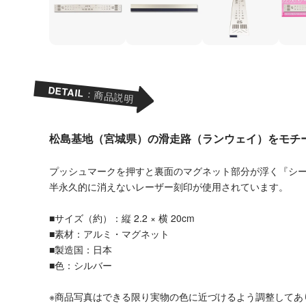
DETAIL
：商品説明
松島基地（宮城県）の滑走路（ランウェイ）をモチ
プッシュマークを押すと裏面のマグネット部分が浮く『シ
半永久的に消えないレーザー刻印が使用されています。
■サイズ（約）：縦 2.2 × 横 20cm
■素材：アルミ・マグネット
■製造国：日本
■色：シルバー
※商品写真はできる限り実物の色に近づけるよう調整してあ