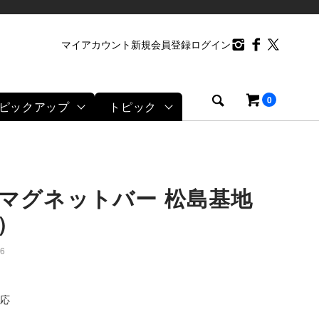
マイアカウント
新規会員登録
ログイン
0
ピックアップ
トピック
マグネットバー 松島基地
）
6
応