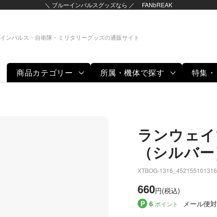
＼ ブルーインパルスグッズなら ／ FANbREAK
インパルス・自衛隊・ミリタリーグッズの通販サイト
商品カテゴリー
所属・機体で探す
特集・
ランウェイ
（シルバー
XTBOG-1316_452155101316
660
円(税込)
P
6
メール便対
ポイント