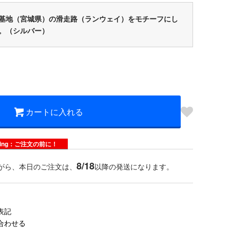
基地（宮城県）の滑走路（ランウェイ）をモチーフにし
。（シルバー）
カートに入れる
dering：ご注文の前に！
8/18
がら、本日のご注文は、
以降の発送になります。
表記
合わせる