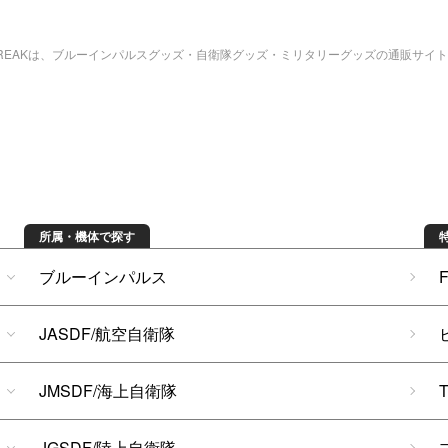
bREAKは、ブルーインパルスグッズ・自衛隊グッズ・ミリタリーグッズの通販サイ
所属・機体で探す
ブルーインパルス
JASDF/航空自衛隊
JMSDF/海上自衛隊
JGSDF/陸上自衛隊