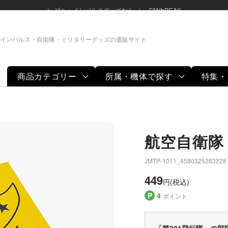
＼ ブルーインパルスグッズなら ／ FANbREAK
インパルス・自衛隊・ミリタリーグッズの通販サイト
商品カテゴリー
所属・機体で探す
特集・
航空自衛隊 
JMTP-1011_4580325283228
449
円(税込)
P
4
ポイント