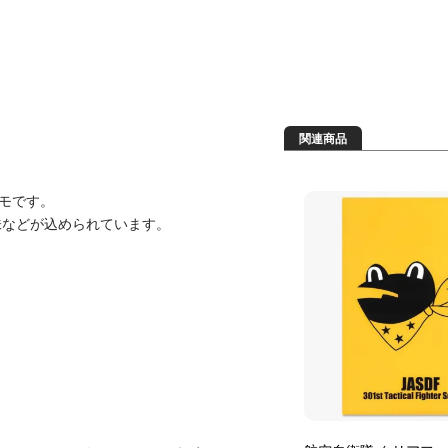
関連商品
メモです。
味などが込められています。