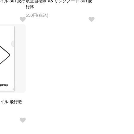
ル 301飛行
航空自衛隊 A5 リングノート 301飛
行隊
550円(税込)
イル 飛行教