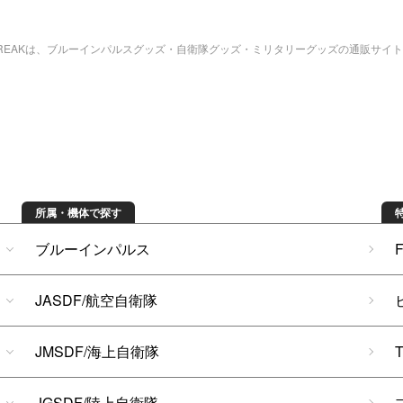
bREAKは、ブルーインパルスグッズ・自衛隊グッズ・ミリタリーグッズの通販サイ
所属・機体で探す
ブルーインパルス
JASDF/航空自衛隊
JMSDF/海上自衛隊
JGSDF/陸上自衛隊