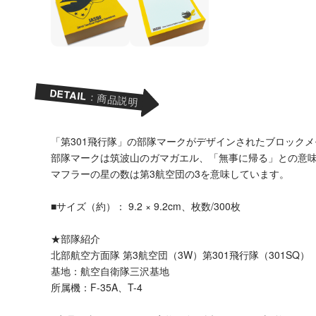
DETAIL
：商品説明
「第301飛行隊」の部隊マークがデザインされたブロック
部隊マークは筑波山のガマガエル、「無事に帰る」との意
マフラーの星の数は第3航空団の3を意味しています。
■サイズ（約）： 9.2 × 9.2cm、枚数/300枚
★部隊紹介
北部航空方面隊 第3航空団（3W）第301飛行隊（301SQ）
基地：航空自衛隊三沢基地
所属機：F-35A、T-4