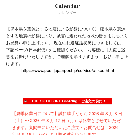
Calendar
カレンダー
【熊本県を震源とする地震による影響について】
熊本県を震源
true
とする地震の影響により、被害に遭われた地域の皆さまに心より
お見舞い申し上げます。
現在の配送遅延状況につきましては、
下記ページ(日本郵便) をご確認ください。
お客様には大変ご迷
惑をお掛けいたしますが、ご理解を賜りますよう、お願い申し上
げます。
https://www.post.japanpost.jp/service/unkou.html
CHECK BEFORE Ordering：ご注文の前に！
【夏季休業日について】誠に勝手ながら 2026 年 8 月 8 日
（土）〜 2026 年 8 月 17 日（月）は休業とさせていただ
きます。期間中にいただいたご注文・お問合せは、2026
年 8 月 18 日（火）より順次対応いたします。