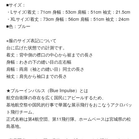
■サイズ：
・Lサイズ/着丈：71cm 身幅：53cm 肩幅：51cm 袖丈：21.5cm
・XLサイズ/着丈：73cm 身幅：56cm 肩幅：51cm 袖丈：24cm
■色：ブルー
※服のサイズ表記について
台に広げた状態での計測です。
着丈：背中側の襟口の中心から裾までの長さ
身幅：わきの下の縫い目の左右幅
肩幅：両肩（袖との縫い目）同士の長さ
袖丈：肩先から袖口までの長さ
★ブルーインパルス（Blue Impulse）とは
航空自衛隊の存在を広く国民にアピールするため、
基地航空祭や国民的行事で華麗な展示飛行をおこなうアクロバッ
ト飛行チーム、
正式名称は第4航空団、第11飛行隊。ホームベースは宮城県の松
島基地。