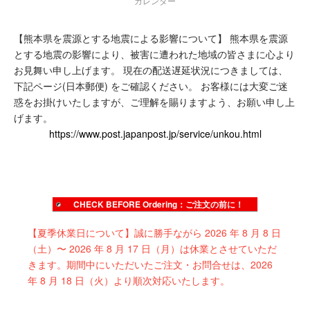
カレンダー
【熊本県を震源とする地震による影響について】
熊本県を震源
true
とする地震の影響により、被害に遭われた地域の皆さまに心より
お見舞い申し上げます。
現在の配送遅延状況につきましては、
下記ページ(日本郵便) をご確認ください。
お客様には大変ご迷
惑をお掛けいたしますが、ご理解を賜りますよう、お願い申し上
げます。
https://www.post.japanpost.jp/service/unkou.html
CHECK BEFORE Ordering：ご注文の前に！
【夏季休業日について】誠に勝手ながら 2026 年 8 月 8 日
（土）〜 2026 年 8 月 17 日（月）は休業とさせていただ
きます。期間中にいただいたご注文・お問合せは、2026
年 8 月 18 日（火）より順次対応いたします。