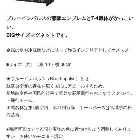
ブルーインパルスの部隊エンブレムとT-4機体がかっこい
い、
BIGサイズマグネットです。
金属の壁や冷蔵庫などに貼って飾るインテリアとしてオススメ！
■サイズ（約）：縦 10 × 横 30cm
★ブルーインパルス（Blue Impulse）とは
航空自衛隊の存在を広く国民にアピールするため、
基地航空祭や国民的行事で華麗な展示飛行をおこなうアクロバッ
ト飛行チーム、
正式名称は第4航空団、第11飛行隊。ホームベースは宮城県の松
島基地。
※商品写真はできる限り実物の色に近づけるよう調整してありま
すが、お使いのモニター設定、