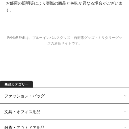
お部屋の照明等により実際の商品と色味が異なる場合がございま
す。
FANbREAKは、ブルーインパルスグッズ・自衛隊グッズ・ミリタリーグッ
ズの通販サイトです。
商品を探す
商品カテゴリー
ファッション・バッグ
文具・オフィス用品
雑貨・アウトドア用品