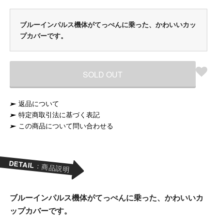
ブルーインパルス機体がてっぺんに乗った、かわいいカッ
プカバーです。
SOLD OUT
返品について
CHECK BEFORE Ordering：ご注文の前に！
特定商取引法に基づく表記
8/18
文は、
以降の発送になります。
この商品について問い合わせる
DETAIL
：商品説明
ブルーインパルス機体がてっぺんに乗った、かわいいカ
ップカバーです。