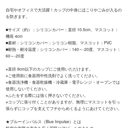
自宅やオフィスで大活躍！カップの中身にほこりやごみが入るの
を防ぎます。
■サイズ（約）：シリコンカバー：直径 10.5cm、マスコット：
機長 4cm
■素材：シリコンカバー：シリコン樹脂、マスコット：PVC
■耐熱・耐冷温度：シリコンカバー：140～-20度、マスコット：
60～-20度
※直径 9cm以下のカップにご使用いただけます。
※ご使用前に食器用中性洗剤でよく洗ってください。
※食器洗浄機・食器乾燥機・冷蔵庫・電子レンジ・オーブンでは
使用しないでください。
※ふたをする際には強く押さないでください。
※コップに張り付くことがありますが、無理にマスコットを引っ
張らずにコップを支えてフチからめくるようにあけてください。
★ブルーインパルス（Blue Impulse）とは