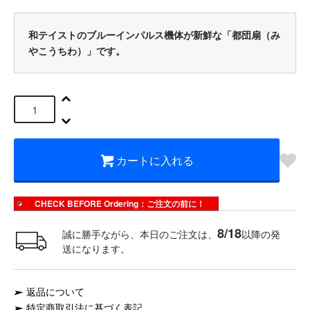
和テイストのブルーインパルス機体が新鮮な「都団扇（み
やこうちわ）」です。
カートに入れる
CHECK BEFORE Ordering：ご注文の前に！
8/18
誠に勝手ながら、本日のご注文は、
以降の発
送になります。
返品について
特定商取引法に基づく表記