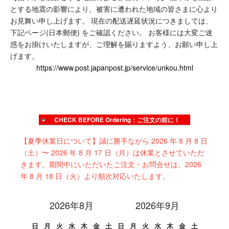
とする地震の影響により、被害に遭われた地域の皆さまに心より
お見舞い申し上げます。
現在の配送遅延状況につきましては、
下記ページ(日本郵便) をご確認ください。
お客様には大変ご迷
惑をお掛けいたしますが、ご理解を賜りますよう、お願い申し上
げます。
https://www.post.japanpost.jp/service/unkou.html
CHECK BEFORE Ordering：ご注文の前に！
【夏季休業日について】誠に勝手ながら 2026 年 8 月 8 日
（土）〜 2026 年 8 月 17 日（月）は休業とさせていただ
きます。期間中にいただいたご注文・お問合せは、2026
年 8 月 18 日（火）より順次対応いたします。
2026年8月
2026年9月
日
月
火
水
木
金
土
日
月
火
水
木
金
土