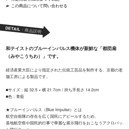
この商品について問い合わせる
DETAIL
：商品説明
和テイストのブルーインパルス機体が新鮮な「都団扇
（みやこうちわ）」です。
経済産業大臣により指定された伝統工芸品を制作する、京都の老
舗工房による製品です。
■サイズ：縦 32.5 × 横 21.7cm / 持ち手長さ 14.2cm
■色：青藍
★ブルーインパルス（Blue Impulse）とは
航空自衛隊の存在を広く国民にアピールするため、
基地航空祭や国民的行事で華麗な展示飛行をおこなうアクロバッ