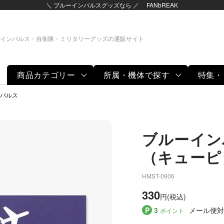
＼ ブルーインパルスグッズなら ／ FANbREAK
インパルス・自衛隊・ミリタリーグッズの通販サイト
商品カテゴリー
所属・機体で探す
特集・
グッズ
パルス
ブルーイン
（キューピ
HMST-0906
330
円(税込)
P
3
メール便対
ポイント