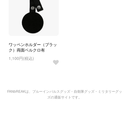
ワッペンホルダー（ブラッ
ク）両面ベルクロ有
1,100円(税込)
FANbREAKは、ブルーインパルスグッズ・自衛隊グッズ・ミリタリーグッ
ズの通販サイトです。
商品を探す