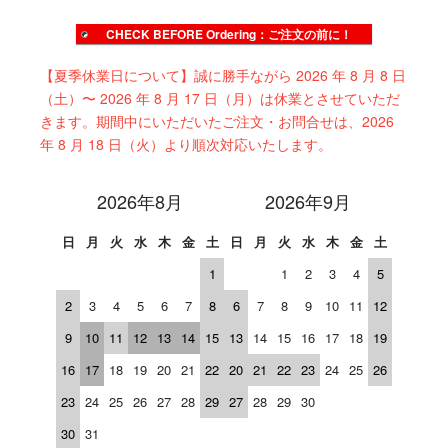
CHECK BEFORE Ordering：ご注文の前に！
【夏季休業日について】誠に勝手ながら 2026 年 8 月 8 日
（土）〜 2026 年 8 月 17 日（月）は休業とさせていただ
きます。期間中にいただいたご注文・お問合せは、2026
年 8 月 18 日（火）より順次対応いたします。
2026年8月
2026年9月
日
月
火
水
木
金
土
日
月
火
水
木
金
土
1
1
2
3
4
5
2
3
4
5
6
7
8
6
7
8
9
10
11
12
9
10
11
12
13
14
15
13
14
15
16
17
18
19
16
17
18
19
20
21
22
20
21
22
23
24
25
26
23
24
25
26
27
28
29
27
28
29
30
30
31