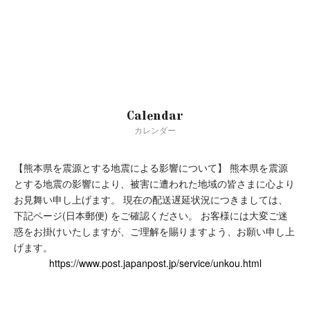
Calendar
カレンダー
【熊本県を震源とする地震による影響について】
熊本県を震源
true
とする地震の影響により、被害に遭われた地域の皆さまに心より
お見舞い申し上げます。
現在の配送遅延状況につきましては、
下記ページ(日本郵便) をご確認ください。
お客様には大変ご迷
惑をお掛けいたしますが、ご理解を賜りますよう、お願い申し上
げます。
https://www.post.japanpost.jp/service/unkou.html