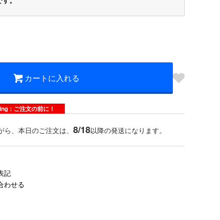
です。
カートに入れる
dering：ご注文の前に！
8/18
がら、本日のご注文は、
以降の発送になります。
表記
合わせる