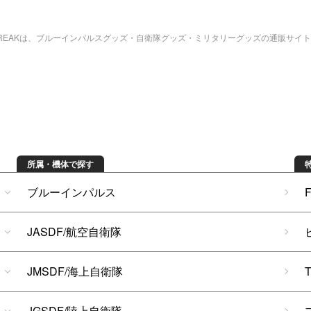
bREAKは、ブルーインパルスグッズ・自衛隊グッズ・ミリタリーグッズの通販サイ
所属・機体で探す
ブルーインパルス
JASDF/航空自衛隊
JMSDF/海上自衛隊
JGSDF/陸上自衛隊