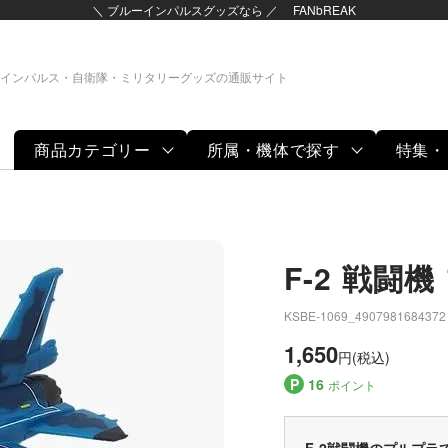
＼ ブルーインパルスグッズなら ／ FANbREAK
インパルス・自衛隊・ミリタリーグッズの通販サイト
商品カテゴリー
所属・機体で探す
特集・
F-2 戦闘
KSBE-1069_4907981684372
1,650
円(税込)
P
16
ポイント