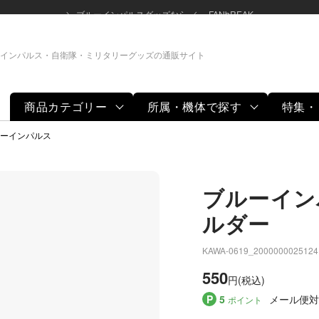
＼ ブルーインパルスグッズなら ／ FANbREAK
インパルス・自衛隊・ミリタリーグッズの通販サイト
商品カテゴリー
所属・機体で探す
特集・
グッズ
ーインパルス
ブルーイン
ルダー
KAWA-0619_2000000025124
550
円(税込)
P
5
メール便対
ポイント