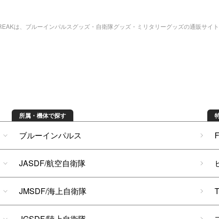
bREAKは、ブルーインパルスグッズ・自衛隊グッズ・ミリタリーグッズの通販サイ
所属・機体で探す
ブルーインパルス
JASDF/航空自衛隊
JMSDF/海上自衛隊
JGSDF/陸上自衛隊