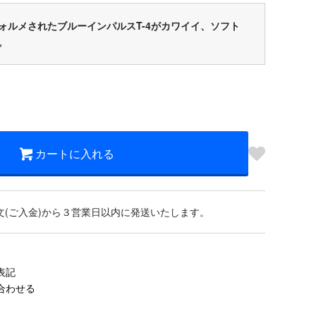
ォルメされたブルーインパルスT-4がカワイイ、ソフト
。
カートに入れる
文(ご入金)から３営業日以内に発送いたします。
表記
合わせる