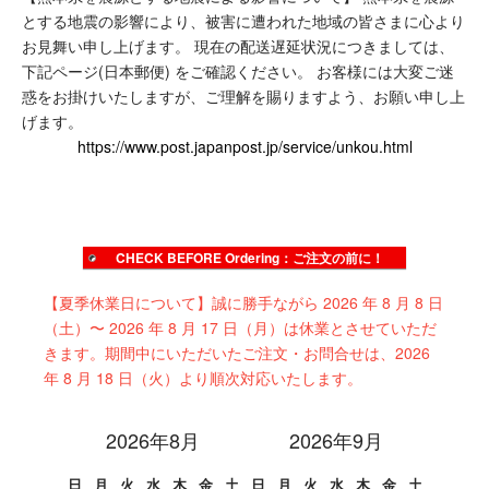
とする地震の影響により、被害に遭われた地域の皆さまに心より
お見舞い申し上げます。
現在の配送遅延状況につきましては、
下記ページ(日本郵便) をご確認ください。
お客様には大変ご迷
惑をお掛けいたしますが、ご理解を賜りますよう、お願い申し上
げます。
https://www.post.japanpost.jp/service/unkou.html
CHECK BEFORE Ordering：ご注文の前に！
【夏季休業日について】誠に勝手ながら 2026 年 8 月 8 日
（土）〜 2026 年 8 月 17 日（月）は休業とさせていただ
きます。期間中にいただいたご注文・お問合せは、2026
年 8 月 18 日（火）より順次対応いたします。
2026年8月
2026年9月
日
月
火
水
木
金
土
日
月
火
水
木
金
土