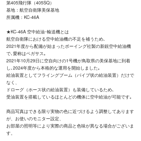
第405飛行隊（405SQ）
基地：航空自衛隊美保基地
所属機：KC-46A
★KC-46A 空中給油･輸送機とは
航空自衛隊における空中給油機の不足を補うため､
2021年度から配備が始まったボーイング社製の新鋭空中給油機
で､愛称はペガサス｡
2021年10月29日に空自向けの1号機が鳥取県の美保基地に到着
し､2024年度から本格的な運用を開始しました｡
給油装置としてフライングブーム（パイプ状の給油装置）だけで
なく、
ドローグ（ホース状の給油装置）も装備しているため､
受油装置を搭載しているほとんどの機体に空中給油が可能です｡
商品写真はできる限り実物の色に近づけるよう調整してあります
が、お使いのモニター設定、
お部屋の照明等により実際の商品と色味が異なる場合がございま
す。