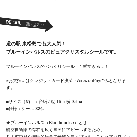
DETAIL
：商品説明
道の駅 東松島でも大人気！
ブルーインパルスのピュアクリスタルシールです。
ブルーインパルスのぷっくりシール、可愛すぎる…！！
※お支払いはクレジットカード決済・AmazonPayのみとなりま
す。
■サイズ（約）：台紙 / 縦 15 × 横 9.5 cm
■仕様：シール 32個
★ブルーインパルス（Blue Impulse）とは
航空自衛隊の存在を広く国民にアピールするため、
基地航空祭や国民的行事で華麗な展示飛行をおこなうアクロバッ