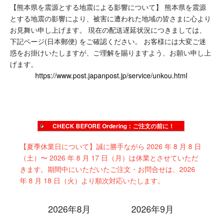
【熊本県を震源とする地震による影響について】
熊本県を震源
true
とする地震の影響により、被害に遭われた地域の皆さまに心より
お見舞い申し上げます。
現在の配送遅延状況につきましては、
下記ページ(日本郵便) をご確認ください。
お客様には大変ご迷
惑をお掛けいたしますが、ご理解を賜りますよう、お願い申し上
げます。
https://www.post.japanpost.jp/service/unkou.html
CHECK BEFORE Ordering：ご注文の前に！
【夏季休業日について】誠に勝手ながら 2026 年 8 月 8 日
（土）〜 2026 年 8 月 17 日（月）は休業とさせていただ
きます。期間中にいただいたご注文・お問合せは、2026
年 8 月 18 日（火）より順次対応いたします。
2026年8月
2026年9月