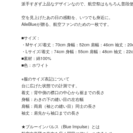
派手すぎず上品なデザインなので、航空祭はもちろん普段
空を見上げたあの日の感動を、いつでも身近に。
AileBlueが贈る、航空ファンのための一枚です。
■サイズ：
・Mサイズ/着丈：70cm 身幅：52cm 肩幅：46cm 袖丈：20
・Lサイズ/着丈：74cm 身幅：55cm 肩幅：48cm 袖丈：22
■素材：綿100%
■色：ホワイト
※服のサイズ表記について
台に広げた状態での計測です。
着丈：背中側の襟口の中心から裾までの長さ
身幅：わきの下の縫い目の左右幅
肩幅：両肩（袖との縫い目）同士の長さ
袖丈：肩先から袖口までの長さ
★ブルーインパルス（Blue Impulse）とは