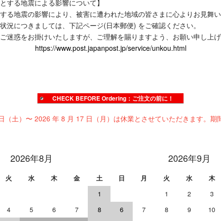
とする地震による影響について】
する地震の影響により、被害に遭われた地域の皆さまに心よりお見舞い
状況につきましては、下記ページ(日本郵便) をご確認ください。
ご迷惑をお掛けいたしますが、ご理解を賜りますよう、お願い申し上げ
https://www.post.japanpost.jp/service/unkou.html
CHECK BEFORE Ordering：ご注文の前に！
 日（土）〜 2026 年 8 月 17 日（月）は休業とさせていただきます。期
2026年8月
2026年9月
火
水
木
金
土
日
月
火
水
木
1
1
2
3
4
5
6
7
8
6
7
8
9
10