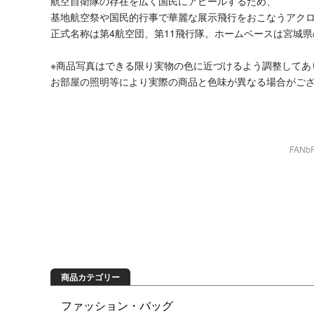
航空自衛隊の存在を広く国民にアピールするため、
基地航空祭や国民的行事で華麗な展示飛行をおこなうアク
正式名称は第4航空団、第11飛行隊。ホームベースは宮城
※商品写真はできる限り実物の色に近づけるよう調整してあ
お部屋の照明等により実際の商品と色味が異なる場合がご
FAN
商品を探す
商品カテゴリー
ファッション・バッグ