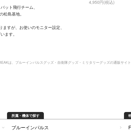
4,950円(税込)
ロバット飛行チーム、
県の松島基地。
りますが、お使いのモニター設定、
ざいます。
bREAKは、ブルーインパルスグッズ・自衛隊グッズ・ミリタリーグッズの通販サイ
所属・機体で探す
ブルーインパルス