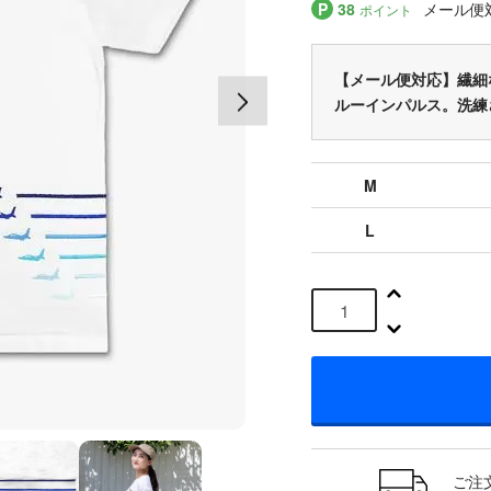
P
38
メール便
ポイント
【メール便対応】繊細
ルーインパルス。洗練
M
L
ご注