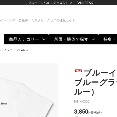
＼ ブルーインパルスグッズなら ／ FANbREAK
インパルス・自衛隊・ミリタリーグッズの通販サイト
商品カテゴリー
所属・機体で探す
特集・
グッズ
ブルーインパルス
ブルーイ
ブルーグラ
ルー）
KINK-0300
3,850
円(税込)