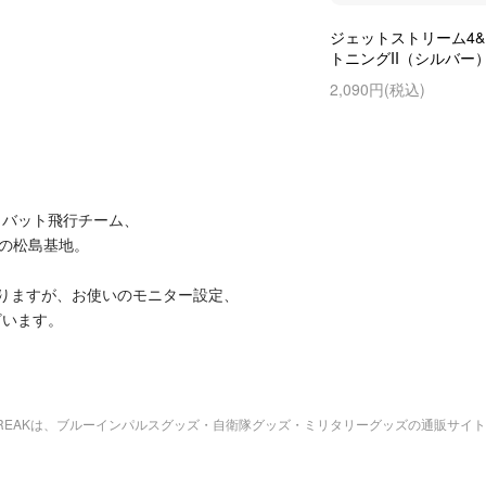
ジェットストリーム4&1 
トニングII（シルバー
2,090円(税込)
ロバット飛行チーム、
県の松島基地。
りますが、お使いのモニター設定、
ざいます。
bREAKは、ブルーインパルスグッズ・自衛隊グッズ・ミリタリーグッズの通販サイ