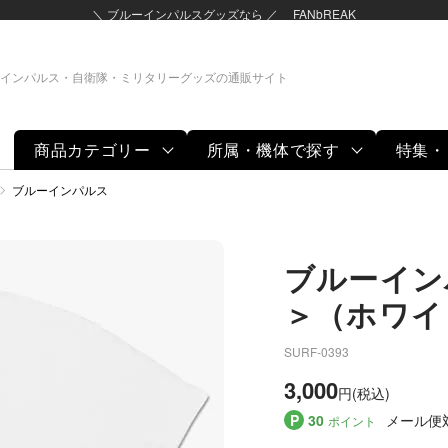
＼ ブルーインパルスグッズなら ／ FANbREAK
インパルス・自衛隊・ミリタリーグッズの通販サイト
商品カテゴリー
所属・機体で探す
特集・
グッズ
ブルーインパルス
ブルーインパ
＞（ホワイ
SURF-0393
3,000
円(税込)
P
30
メール便
ポイント