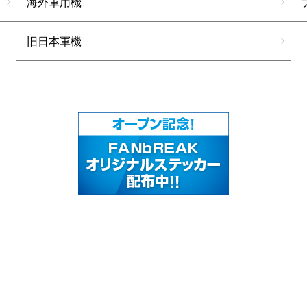
海外軍用機
旧日本軍機