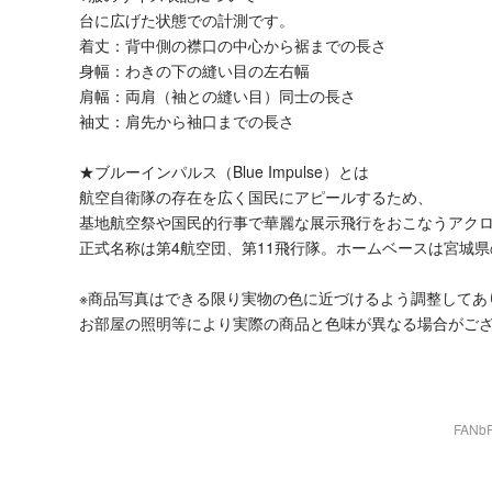
台に広げた状態での計測です。
着丈：背中側の襟口の中心から裾までの長さ
身幅：わきの下の縫い目の左右幅
肩幅：両肩（袖との縫い目）同士の長さ
袖丈：肩先から袖口までの長さ
★ブルーインパルス（Blue Impulse）とは
航空自衛隊の存在を広く国民にアピールするため、
基地航空祭や国民的行事で華麗な展示飛行をおこなうアク
正式名称は第4航空団、第11飛行隊。ホームベースは宮城
※商品写真はできる限り実物の色に近づけるよう調整してあ
お部屋の照明等により実際の商品と色味が異なる場合がご
FAN