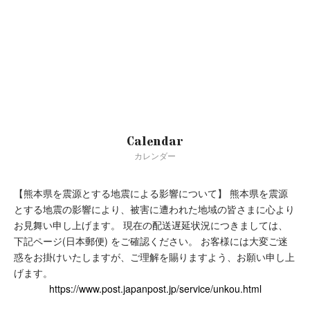
Calendar
カレンダー
【熊本県を震源とする地震による影響について】
熊本県を震源
true
とする地震の影響により、被害に遭われた地域の皆さまに心より
お見舞い申し上げます。
現在の配送遅延状況につきましては、
下記ページ(日本郵便) をご確認ください。
お客様には大変ご迷
惑をお掛けいたしますが、ご理解を賜りますよう、お願い申し上
げます。
https://www.post.japanpost.jp/service/unkou.html