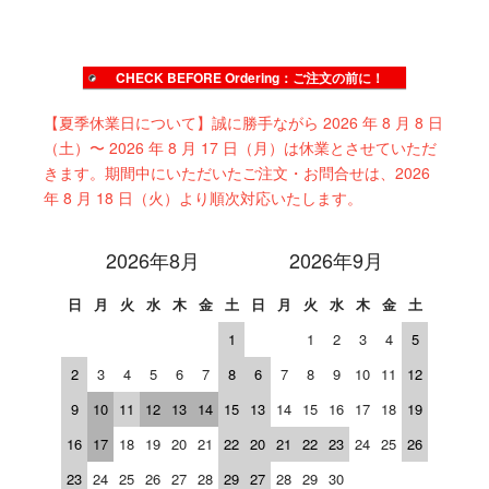
CHECK BEFORE Ordering：ご注文の前に！
【夏季休業日について】誠に勝手ながら 2026 年 8 月 8 日
（土）〜 2026 年 8 月 17 日（月）は休業とさせていただ
きます。期間中にいただいたご注文・お問合せは、2026
年 8 月 18 日（火）より順次対応いたします。
2026年8月
2026年9月
日
月
火
水
木
金
土
日
月
火
水
木
金
土
1
1
2
3
4
5
2
3
4
5
6
7
8
6
7
8
9
10
11
12
9
10
11
12
13
14
15
13
14
15
16
17
18
19
16
17
18
19
20
21
22
20
21
22
23
24
25
26
23
24
25
26
27
28
29
27
28
29
30