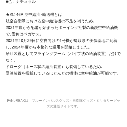
■色：ナチュラル
★KC-46A 空中給油･輸送機とは
航空自衛隊における空中給油機の不足を補うため､
2021年度から配備が始まったボーイング社製の新鋭空中給油機
で､愛称はペガサス｡
2021年10月29日に空自向けの1号機が鳥取県の美保基地に到着
し､2024年度から本格的な運用を開始しました｡
給油装置としてフライングブーム（パイプ状の給油装置）だけで
なく、
ドローグ（ホース状の給油装置）も装備しているため､
受油装置を搭載しているほとんどの機体に空中給油が可能です｡
FANbREAKは、ブルーインパルスグッズ・自衛隊グッズ・ミリタリーグッ
ズの通販サイトです。
商品を探す