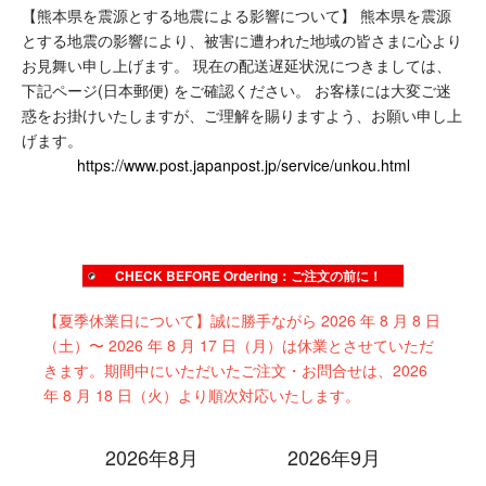
【熊本県を震源とする地震による影響について】
熊本県を震源
true
とする地震の影響により、被害に遭われた地域の皆さまに心より
お見舞い申し上げます。
現在の配送遅延状況につきましては、
下記ページ(日本郵便) をご確認ください。
お客様には大変ご迷
惑をお掛けいたしますが、ご理解を賜りますよう、お願い申し上
げます。
https://www.post.japanpost.jp/service/unkou.html
CHECK BEFORE Ordering：ご注文の前に！
【夏季休業日について】誠に勝手ながら 2026 年 8 月 8 日
（土）〜 2026 年 8 月 17 日（月）は休業とさせていただ
きます。期間中にいただいたご注文・お問合せは、2026
年 8 月 18 日（火）より順次対応いたします。
2026年8月
2026年9月