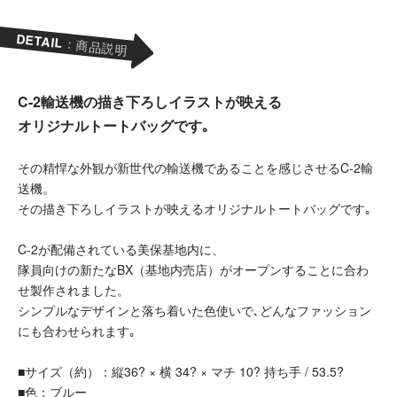
DETAIL
：商品説明
C-2輸送機の描き下ろしイラストが映える
オリジナルトートバッグです｡
その精悍な外観が新世代の輸送機であることを感じさせるC-2輸
送機。
その描き下ろしイラストが映えるオリジナルトートバッグです｡
C-2が配備されている美保基地内に、
隊員向けの新たなBX（基地内売店）がオープンすることに合わ
せ製作されました。
シンプルなデザインと落ち着いた色使いで､どんなファッション
にも合わせられます｡
■サイズ（約）：縦36? × 横 34? × マチ 10? 持ち手 / 53.5?
■色：ブルー